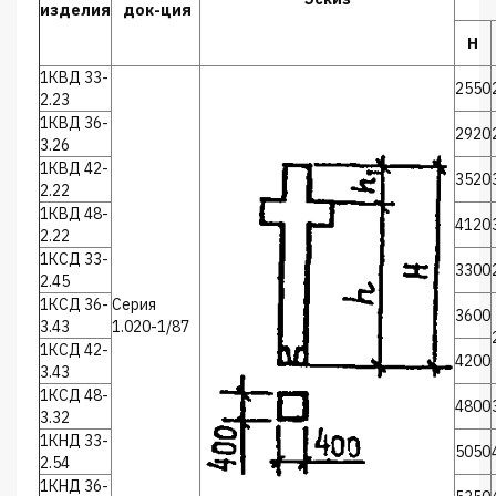
изделия
док-ция
Н
1КВД 33-
2550
2.23
1КВД 36-
2920
3.26
1КВД 42-
3520
2.22
1КВД 48-
4120
2.22
1КСД 33-
3300
2.45
1КСД 36-
Серия
3600
3.43
1.020-1/87
1КСД 42-
4200
3.43
1КСД 48-
4800
3.32
1КНД 33-
5050
2.54
1КНД 36-