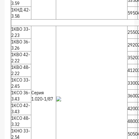
5350
3.59
1КНД 42-
5950
3.58
1КВО 33-
2550
2.23
1КВО 36-
2920
3.26
1КВО 42-
3520
2.22
1КВО 48-
4120
2.22
1КСО 33-
3300
2.45
1КСО 36-
Серия
3600
3.43
1.020-1/87
1КСО 42-
4200
3.43
1КСО 48-
4800
3.32
1КНО 33-
5050
2.54