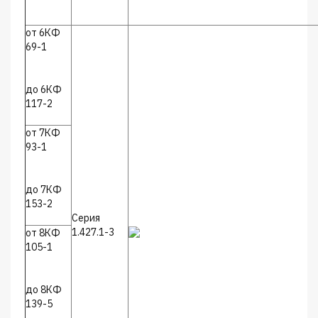
от 6КФ
69-1
до 6КФ
117-2
от 7КФ
93-1
до 7КФ
153-2
Серия
1.427.1-3
от 8КФ
105-1
до 8КФ
139-5