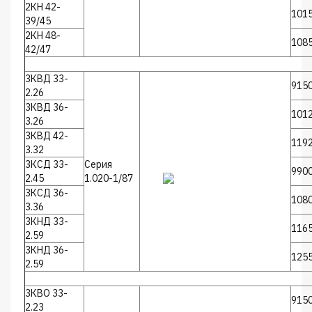
2КН 42-
101
39/45
2КН 48-
108
42/47
3КВД 33-
915
2.26
3КВД 36-
101
3.26
3КВД 42-
119
3.32
3КСД 33-
Серия
990
2.45
1.020-1/87
3КСД 36-
108
3.36
3КНД 33-
116
2.59
3КНД 36-
125
2.59
3КВО 33-
915
2.23