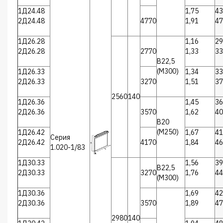
1Д24.48
1,75
43
2Д24.48
4770
1,91
47
1Д26.28
1,16
29
2Д26.28
2770
1,33
33
В22,5
(М300)
1Д26.33
1,34
33
2Д26.33
3270
1,51
37
2560
140
1Д26.36
1,45
36
2Д26.36
3570
1,62
40
В20
(М250)
1Д26.42
1,67
41
Серия
2Д26.42
4170
1,84
46
1.020-1/83
1Д30.33
1,56
39
В22,5
2Д30.33
3270
1,76
44
(М300)
1Д30.36
1,69
42
2Д30.36
3570
1,89
47
2980
140