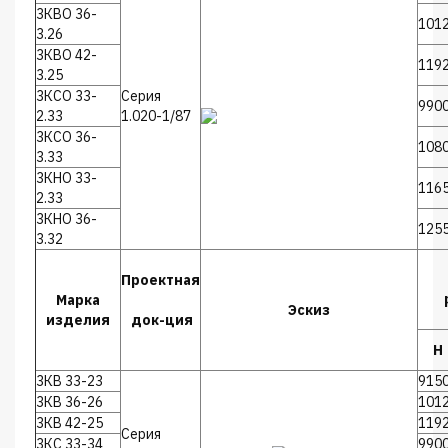
3КВО 36-
101
3.26
3КВО 42-
119
3.25
3КСО 33-
Серия
990
2.33
1.020-1/87
3КСО 36-
108
3.33
3КНО 33-
116
2.33
3КНО 36-
125
3.32
Проектная
Марка
Эскиз
изделия
док-ция
Н
3КВ 33-23
915
3КВ 36-26
101
3КВ 42-25
119
Серия
3КС 33-34
990