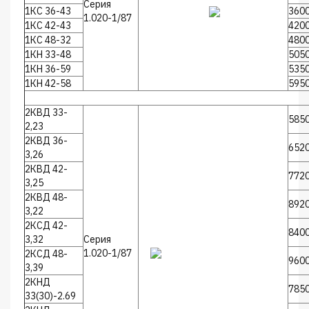
Серия
1КС 36-43
360
1.020-1/87
1КС 42-43
420
1КС 48-32
480
1КН 33-48
505
1КН 36-59
535
1КН 42-58
595
2КВД 33-
585
2,23
2КВД 36-
652
3,26
2КВД 42-
772
3,25
2КВД 48-
892
3,22
2КСД 42-
840
3,32
Серия
1.020-1/87
2КСД 48-
960
3,39
2КНД
785
33(30)-2.69