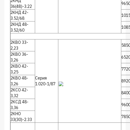
2КНД
965
36(48)-3.22
2КНД 42-
101
3.52/68
2КНД 48-
108
3.52/60
2КВО 33-
585
2,23
2КВО 36-
652
3,26
2КВО 42-
772
3,25
2КВО 48-
Серия
892
3,26
1.020-1/87
2КСО 42-
840
3,32
2КСД 48-
960
3,36
2КНО
785
33(30)-2.33