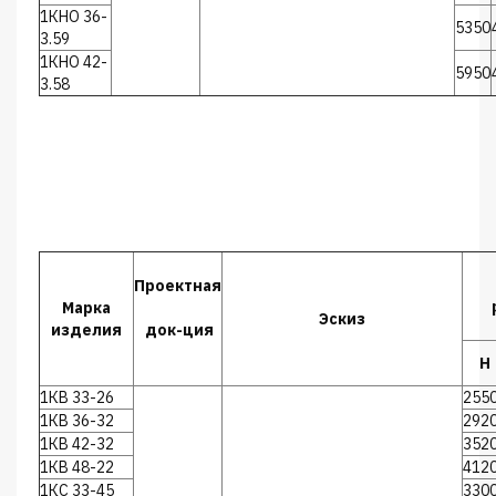
1КНО 36-
5350
3.59
1КНО 42-
5950
3.58
Проектная
Марка
Эскиз
изделия
док-ция
Н
1КВ 33-26
255
1КВ 36-32
292
1КВ 42-32
352
1КВ 48-22
412
1КС 33-45
330