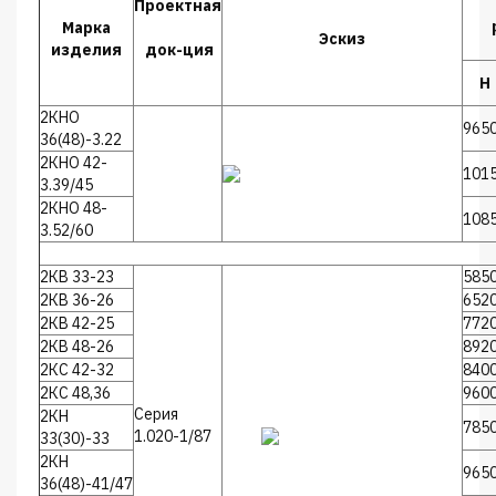
Проектная
Марка
Эскиз
изделия
док-ция
Н
2КНО
965
36(48)-3.22
2КНО 42-
101
3.39/45
2КНО 48-
108
3.52/60
2КВ 33-23
585
2КВ 36-26
652
2КВ 42-25
772
2КВ 48-26
892
2КС 42-32
840
2КС 48,36
960
Серия
2КН
785
1.020-1/87
33(30)-33
2КН
965
36(48)-41/47