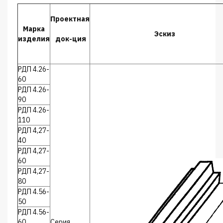
Проектная
Марка
Эскиз
изделия
док-ция
РДП 4.26-
60
РДП 4.26-
90
РДП 4.26-
110
РДП 4,27-
40
РДП 4,27-
60
РДП 4,27-
80
РДП 4.56-
50
РДП 4.56-
60
Серия