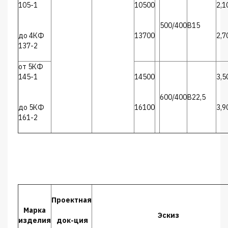
105-1
10500
2,1
500/400
В15
до 4КФ
13700
2,7
137-2
от 5КФ
145-1
14500
3,5
600/400
В22,5
до 5КФ
16100
3,9
161-2
Проектная
Марка
Эскиз
изделия
док-ция