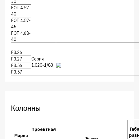
30
РОП 4.57-
40
РОП 4.57-
45
РОП 4,68-
40
Р3.26
Р3.27
Серия
1.020-1/83
Р3.56
Р3.57
Колонны
Габ
Проектная
раз
Марка
Эскиз