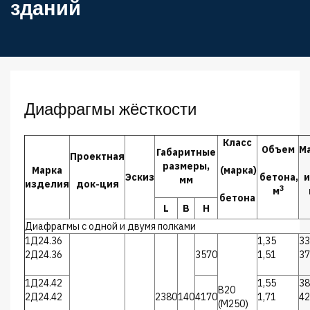
зданий
Диафрагмы жёсткости
Класс
Объем
М
Габаритные
Проектная
размеры,
Марка
(марка)
Эскиз
бетона,
и
мм
изделия
док-ция
3
м
бетона
L
B
H
Диафрагмы с одной и двумя полками
1Д24.36
1,35
33
2Д24.36
3570
1,51
37
1Д24.42
1,55
38
В20
2Д24.42
2380
140
4170
1,71
42
(М250)