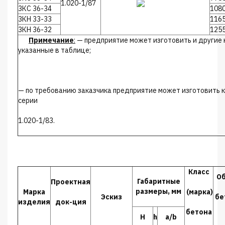
1.020-1/87
3КС 36-34
108
3КН 33-33
116
3КН 36-32
125
Примечание
:
— предприятие может изготовить и другие к
указанные в таблице;
— по требованию заказчика предприятие может изготовить 
серии
1.020-1/83.
Класс
О
Габаритные
Проектная
размеры, мм
Марка
(марка)
Эскиз
бе
изделия
док-ция
бетона
Н
h
а/b