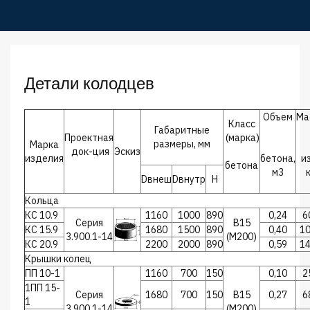
Детали колодцев
Объем
Ма
Класс
Габаритные
Проектная
(марка)
размеры, мм
Марка
док-ция
Эскиз
изделия
бетона,
и
бетона
м3
Dвнеш
Dвнутр
H
Кольца
КС 10.9
1160
1000
890
0,24
6
Серия
В15
КС 15.9
1680
1500
890
0,40
1
3.900.1-14
(М200)
КС 20.9
2200
2000
890
0,59
1
Крышки колец
ПП 10-1
1160
700
150
0,10
2
1ПП 15-
Серия
1680
700
150
В15
0,27
6
1
3.900.1-14
(М200)