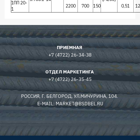
1ПП 20-
2200
700
150
0,51
1
1
ПРИЕМНАЯ
+7 (4722) 26-34-38
ОТДЕЛ МАРКЕТИНГА
+7 (4722) 26-35-45
РОССИЯ, Г. БЕЛГОРОД, УЛ.МИЧУРИНА, 104.
E-MAIL: MARKET@BSDBEL.RU